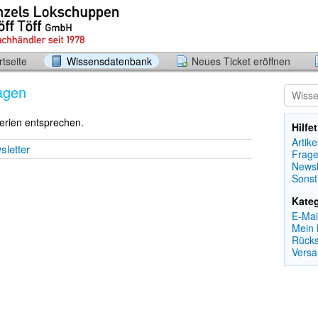
tseite
Wissensdatenbank
Neues Ticket eröffnen
ragen
terien entsprechen.
Hilf
Artik
letter
Frage
Newsl
Sonst
Kate
E-Mai
Mein
Rück
Versa